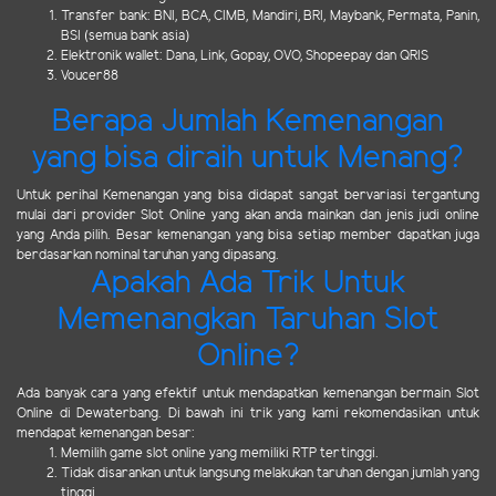
Transfer bank: BNI, BCA, CIMB, Mandiri, BRI, Maybank, Permata, Panin,
BSI (semua bank asia)
Elektronik wallet: Dana, Link, Gopay, OVO, Shopeepay dan QRIS
Voucer88
Berapa Jumlah Kemenangan
yang bisa diraih untuk Menang?
Untuk perihal Kemenangan yang bisa didapat sangat bervariasi tergantung
mulai dari provider Slot Online yang akan anda mainkan dan jenis judi online
yang Anda pilih. Besar kemenangan yang bisa setiap member dapatkan juga
berdasarkan nominal taruhan yang dipasang.
Apakah Ada Trik Untuk
Memenangkan Taruhan Slot
Online?
Ada banyak cara yang efektif untuk mendapatkan kemenangan bermain Slot
Online di Dewaterbang. Di bawah ini trik yang kami rekomendasikan untuk
mendapat kemenangan besar:
Memilih game slot online yang memiliki RTP tertinggi.
Tidak disarankan untuk langsung melakukan taruhan dengan jumlah yang
tinggi.