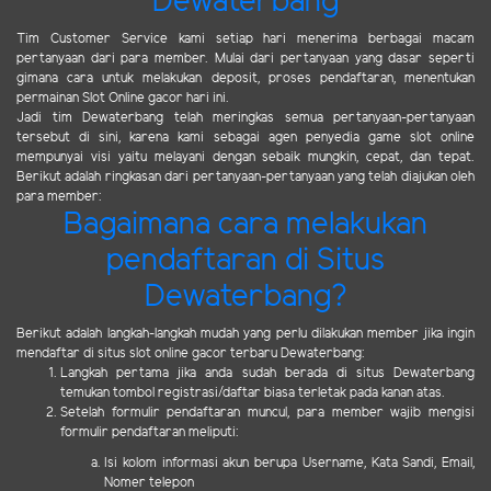
Dewaterbang
Tim Customer Service kami setiap hari menerima berbagai macam
pertanyaan dari para member. Mulai dari pertanyaan yang dasar seperti
gimana cara untuk melakukan deposit, proses pendaftaran, menentukan
permainan Slot Online gacor hari ini.
Jadi tim Dewaterbang telah meringkas semua pertanyaan-pertanyaan
tersebut di sini, karena kami sebagai agen penyedia game slot online
mempunyai visi yaitu melayani dengan sebaik mungkin, cepat, dan tepat.
Berikut adalah ringkasan dari pertanyaan-pertanyaan yang telah diajukan oleh
para member:
Bagaimana cara melakukan
pendaftaran di Situs
Dewaterbang?
Berikut adalah langkah-langkah mudah yang perlu dilakukan member jika ingin
mendaftar di situs slot online gacor terbaru Dewaterbang:
Langkah pertama jika anda sudah berada di situs Dewaterbang
temukan tombol registrasi/daftar biasa terletak pada kanan atas.
Setelah formulir pendaftaran muncul, para member wajib mengisi
formulir pendaftaran meliputi:
Isi kolom informasi akun berupa Username, Kata Sandi, Email,
Nomer telepon