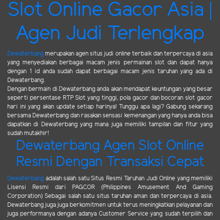
Slot Online Gacor Asia |
Agen Judi Terlengkap
Dewaterbang
merupakan agen situs judi online terbaik dan terpercaya di asia
yang menyediakan berbagai macam jenis permainan slot dan dapat hanya
dengan 1 id anda sudah dapat berbagai macam jenis taruhan yang ada di
Dewaterbang.
Dengan bermain di Dewaterbang anda akan mendapat keuntungan yang besar
seperti persentase RTP Slot yang tinggi, pola gacor dan bocoran slot gacor
hari ini yang akan update setiap harinya! Tunggu apa lagi? Gabung sekarang
bersama Dewaterbang dan rasakan sensasi kemenangan yang hanya anda bisa
dapatkan di Dewaterbang yang mana juga memiliki tampilan dan fitur yang
sudah mutakhir!
Dewaterbang Agen Slot Online
Resmi Dengan Transaksi Cepat
Dewaterbang
adalah salah satu Situs Resmi Taruhan Judi Online yang memiliki
Lisensi Resmi dari PAGCOR (Philippines Amusement And Gaming
Corporation) Sebagai salah satu situs taruhan aman dan terpercaya di asia.
Dewaterbang juga juga berkomitmen untuk terus meningkatkan pelayanan dan
juga performanya dengan adanya Customer Service yang sudah terpilih dan