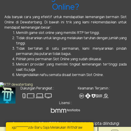
Online?
Ada banyak cara yang efektif untuk mendapatkan kemenangan bermain Slot
Online di Dewaterbang. Di bawah ini trik yang kami rekomendasikan untuk
mendapat kemenangan besar:
Memilih game slot online yang memiliki RTP tertinggi.
Tidak disarankan untuk langsung melakukan taruhan dengan jumlah yang
tinggi.
Tidak bertahan di satu permainan, kami menyarankan pindah
permainan jika putaran tidak bagus.
Pilihlah jenis permainan Slot Online yang sudah dikuasai.
Mencari provider yang memiliki tingkat kemenangan tertinggi pada
saat itu juga
Mengendalikan nafsu semata disaat bermain Slot Online.
Dukungan Perangkat :
Keamanan Terjamin :
Lisensi :
Copyright © - DEWATERBANG. Seluruh hak cipta dilindungi
xjp**********zdv Baru Saja Melakukan Withdraw