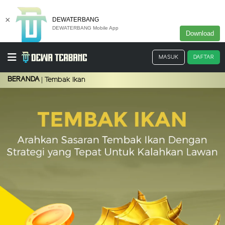
×
DEWATERBANG
DEWATERBANG Mobile App
Download
MASUK
DAFTAR
BERANDA
Tembak Ikan