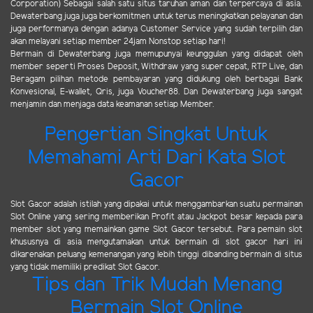
Corporation) Sebagai salah satu situs taruhan aman dan terpercaya di asia.
Dewaterbang juga juga berkomitmen untuk terus meningkatkan pelayanan dan
juga performanya dengan adanya Customer Service yang sudah terpilih dan
akan melayani setiap member 24jam Nonstop setiap hari!
Bermain di Dewaterbang juga memupunyai keunggulan yang didapat oleh
member seperti Proses Deposit, Withdraw yang super cepat, RTP Live, dan
Beragam pilihan metode pembayaran yang didukung oleh berbagai Bank
Konvesional, E-wallet, Qris, juga Voucher88. Dan Dewaterbang juga sangat
menjamin dan menjaga data keamanan setiap Member.
Pengertian Singkat Untuk
Memahami Arti Dari Kata Slot
Gacor
Slot Gacor adalah istilah yang dipakai untuk menggambarkan suatu permainan
Slot Online yang sering memberikan Profit atau Jackpot besar kepada para
member slot yang memainkan game Slot Gacor tersebut. Para pemain slot
khususnya di asia mengutamakan untuk bermain di slot gacor hari ini
dikarenakan peluang kemenangan yang lebih tinggi dibanding bermain di situs
yang tidak memiliki predikat Slot Gacor.
Tips dan Trik Mudah Menang
Bermain Slot Online