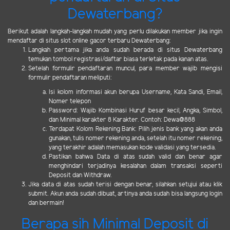
Dewaterbang?
Berikut adalah langkah-langkah mudah yang perlu dilakukan member jika ingin
mendaftar di situs slot online gacor terbaru Dewaterbang:
Langkah pertama jika anda sudah berada di situs Dewaterbang
temukan tombol registrasi/daftar biasa terletak pada kanan atas.
Setelah formulir pendaftaran muncul, para member wajib mengisi
formulir pendaftaran meliputi:
Isi kolom informasi akun berupa Username, Kata Sandi, Email,
Nomer telepon
Password: Wajib Kombinasi Huruf besar kecil, Angka, Simbol,
dan Minimal karakter 8 Karakter. Contoh: Dewa@888
Terdapat Kolom Rekening Bank: Pilih jenis bank yang akan anda
gunakan, tulis nomer rekening anda, setelah itu nomer rekening,
yang terakhir adalah memasukan kode validasi yang tersedia.
Pastikan bahwa Data di atas sudah valid dan benar agar
menghindari terjadinya kesalahan dalam transaksi seperti
Deposit dan Withdraw.
Jika data di atas sudah terisi dengan benar, silahkan setujui atau klik
submit. Akun anda sudah dibuat, artinya anda sudah bisa langsung login
dan bermain!
Berapa sih Minimal Deposit di